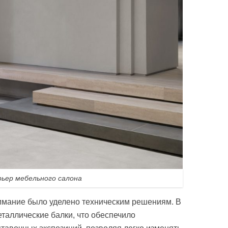
ьер мебельного салона
имание было уделено техническим решениям. В
таллические балки, что обеспечило