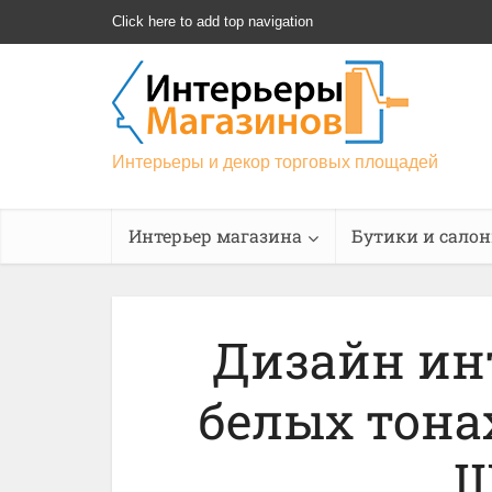
Click here to add top navigation
Интерьеры и декор торговых площадей
Интерьер магазина
Бутики и сало
Дизайн инт
белых тона
Ш