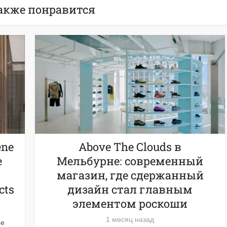
акже понравится
ène
Above The Clouds в
е
Мельбурне: современный
магазин, где сдержанный
cts
дизайн стал главным
элементом роскоши
1 месяц назад
ne