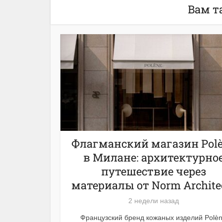
Вам т
Флагманский магазин Pol
в Милане: архитектурно
путешествие через
материалы от Norm Archite
2 недели назад
Французский бренд кожаных изделий Polè