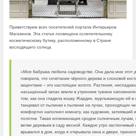
Приветствуем всех посетителей портала Интерьеров
Магазинов. Эта статья посвящена ослепительному
косметическому бутику, расположенному в Стране
восходящего солнца.
«Моя бабушка любила садоводство. Она дала мне этот д
говорила, что сочетание чёрного дерева и слоновой кос
акцентами – это настоящее золото. Растения, ниспадающ
насыщенный запах земли в утреннем тумане напомнили 
том, как она гладила кошку Жардин, мурлыкающую ей в 
танцевал от пылинки к пылинке на лучах, проходящих че
комфортно наполнял комнату, как художник, затеявший и
полотне. Такая иллюминация сродни солнечным лучам,
ветви деревьев в саду весной. Каждое утро застенчивый 
врывался в дом, когда я открывала окна и двери, принос