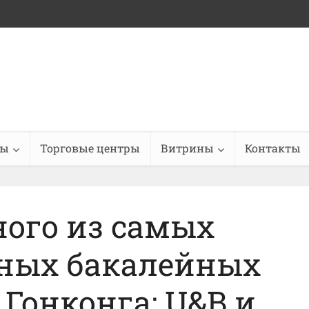
ны
Торговые центры
Витрины
Контакты
ного из самых
ных бакалейных
Гонконга: U&B и