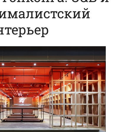
нималистский
нтерьер