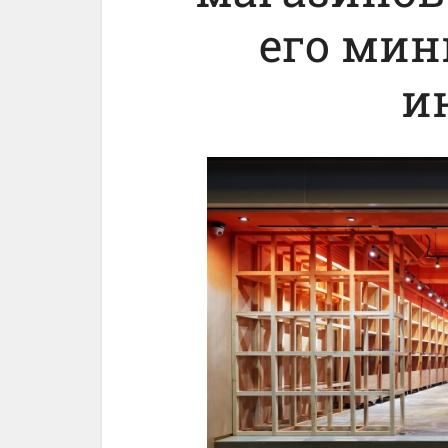
его ми
и