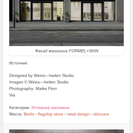
Фасад магазина FORMEL+SKIN
Источник:
Designed by Weiss—heiten Studio
Images © Weiss—heiten Studio
Photography: Maike Piorr
Via
Категории:
Интерьер магазина
Места:
Berlin
flagship store
retail design
skincare
•
•
•