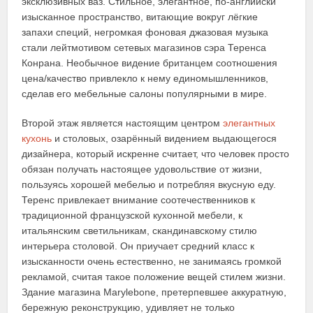
эксклюзивных ваз. Стильное, элегантное, по-английски
изысканное пространство, витающие вокруг лёгкие
запахи специй, негромкая фоновая джазовая музыка
стали лейтмотивом сетевых магазинов сэра Теренса
Конрана. Необычное видение британцем соотношения
цена/качество привлекло к нему единомышленников,
сделав его мебельные салоны популярными в мире.
Второй этаж является настоящим центром
элегантных
кухонь
и столовых, озарённый видением выдающегося
дизайнера, который искренне считает, что человек просто
обязан получать настоящее удовольствие от жизни,
пользуясь хорошей мебелью и потребляя вкусную еду.
Теренс привлекает внимание соотечественников к
традиционной французской кухонной мебели, к
итальянским светильникам, скандинавскому стилю
интерьера столовой. Он приучает средний класс к
изысканности очень естественно, не занимаясь громкой
рекламой, считая такое положение вещей стилем жизни.
Здание магазина Marylebone, претерпевшее аккуратную,
бережную реконструкцию, удивляет не только