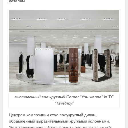
деталям
выставочный зал круглый Corner “You wanna” in TC
“Tsvetnoy”
Центром композиции стал полукруглый диван,
обрамленный выразительными круглыми колоннами.
Этот художественный ход задает пространству четкий