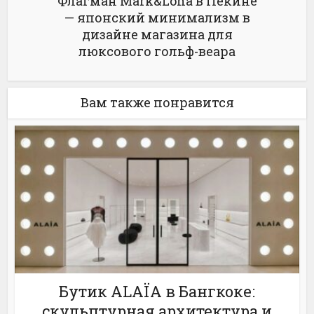
Флагман Mark&Lona в Пекине
— японский минимализм в
дизайне магазина для
люксового гольф-веара
Вам также понравится
Бутик ALAÏA в Бангкоке:
скульптурная архитектура и