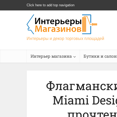
Click here to add top navigation
Интерьеры и декор торговых площадей
Интерьер магазина
Бутики и сало
Флагманский
Miami Desig
прочтен