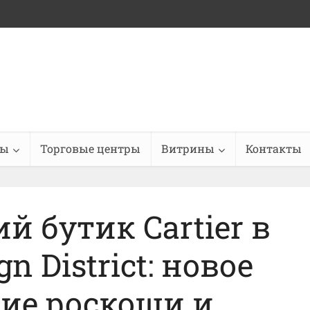
ны
Торговые центры
Витрины
Контакты
 бутик Cartier в
n District: новое
ие роскоши и