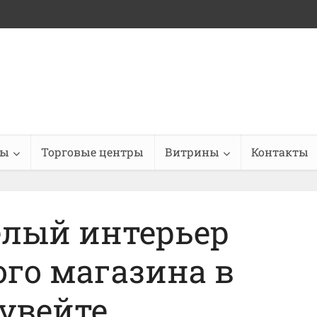
ны
Торговые центры
Витрины
Контакты
елый интерьер
го магазина в
увейте