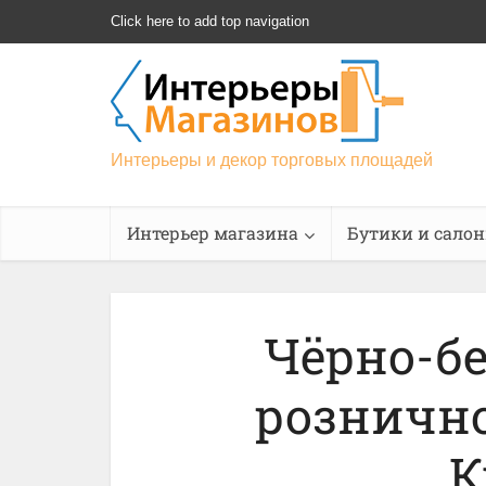
Click here to add top navigation
Интерьеры и декор торговых площадей
Интерьер магазина
Бутики и сало
Чёрно-б
рознично
К