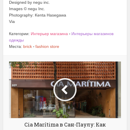
Designed by negu inc.
Images © negu Inc.
Photography: Kenta Hasegawa
Via
Категории:
Интерьер магазина
Интерьеры магазинов
•
одежды
Места:
brick
fashion store
•
Cia Marítima в Сан-Паулу: Как