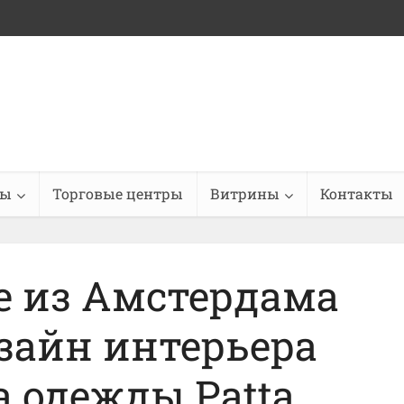
ны
Торговые центры
Витрины
Контакты
ede из Амстердама
зайн интерьера
 одежды Patta