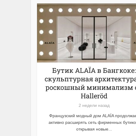
Бутик ALAÏA в Бангкоке:
скульптурная архитектура
роскошный минимализм 
Halleröd
2 недели назад
Французский модный дом ALAÏA продолжа
активно расширять сеть фирменных бутико
открывая новые...